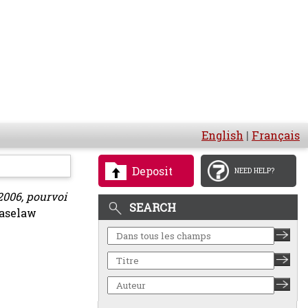
English
|
Français
Deposit
NEED HELP?
 2006, pourvoi
SEARCH
Caselaw