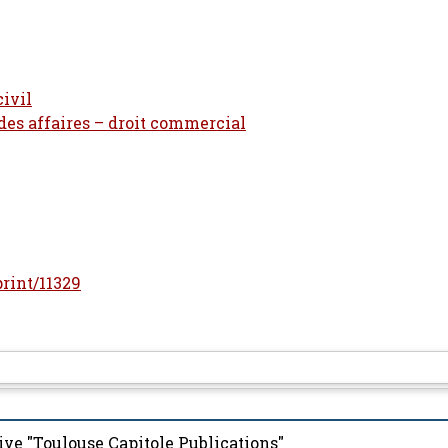
civil
 des affaires – droit commercial
print/11329
ive "Toulouse Capitole Publications"