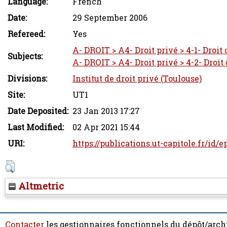
Language:
French
Date:
29 September 2006
Refereed:
Yes
A- DROIT > A4- Droit privé > 4-1- Droit 
Subjects:
A- DROIT > A4- Droit privé > 4-2- Droit
Divisions:
Institut de droit privé (Toulouse)
Site:
UT1
Date Deposited:
23 Jan 2013 17:27
Last Modified:
02 Apr 2021 15:44
URI:
https://publications.ut-capitole.fr/id/e
Altmetric
Contacter
les gestionnaires fonctionnels du dépôt/arch