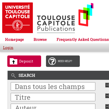
Homepage
Browse
Frequently Asked Questions
Login
Deposit
NEED HELP?
SEARCH