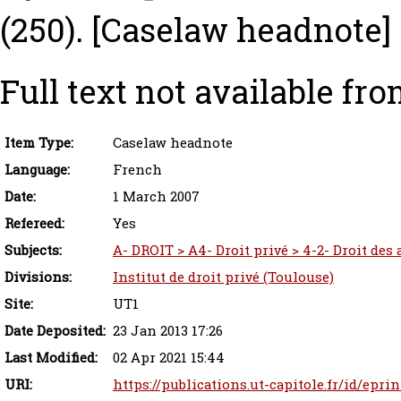
(250).
[Caselaw headnote]
Full text not available fro
Item Type:
Caselaw headnote
Language:
French
Date:
1 March 2007
Refereed:
Yes
Subjects:
A- DROIT > A4- Droit privé > 4-2- Droit des
Divisions:
Institut de droit privé (Toulouse)
Site:
UT1
Date Deposited:
23 Jan 2013 17:26
Last Modified:
02 Apr 2021 15:44
URI:
https://publications.ut-capitole.fr/id/eprin