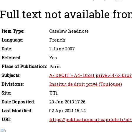
Full text not available fro
Item Type:
Caselaw headnote
Language:
French
Date:
1 June 2007
Refereed:
Yes
Place of Publication:
Paris
Subjects:
A- DROIT > A4- Droit privé > 4-2- Droi
Divisions:
Institut de droit privé (Toulouse)
Site:
UT1
Date Deposited:
23 Jan 2013 17:26
Last Modified:
02 Apr 2021 15:44
URI:
https://publications.ut-capitole.fr/id