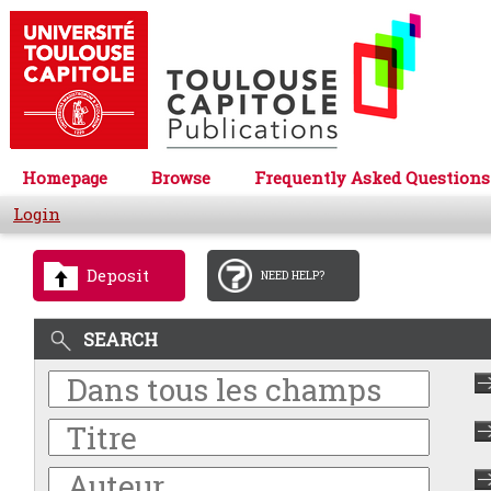
Homepage
Browse
Frequently Asked Questions
Login
Deposit
NEED HELP?
SEARCH