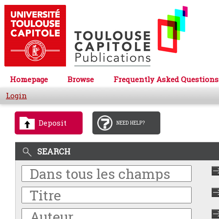
Homepage
Browse
Frequently Asked Questions
Login
Deposit
NEED HELP?
SEARCH