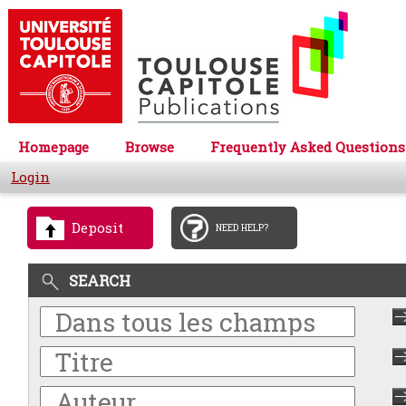
Homepage
Browse
Frequently Asked Questions
Login
Deposit
NEED HELP?
SEARCH