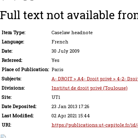
Full text not available fro
Item Type:
Caselaw headnote
Language:
French
Date:
30 July 2009
Refereed:
Yes
Place of Publication:
Paris
Subjects:
A- DROIT > A4- Droit privé > 4-2- Droi
Divisions:
Institut de droit privé (Toulouse)
Site:
UT1
Date Deposited:
23 Jan 2013 17:26
Last Modified:
02 Apr 2021 15:44
URI:
https://publications.ut-capitole.fr/id