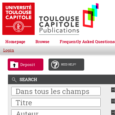
Homepage
Browse
Frequently Asked Questions
Login
Deposit
NEED HELP?
SEARCH