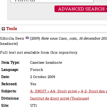
ADVANCED SEARCH 
Tools
Gibirila, Deen
(2009)
Note sous Cass., com., 16 décembre 200
headnote]
Full text not available from this repository.
Item Type:
Caselaw headnote
Language:
French
Date:
2 October 2009
Refereed:
Yes
Subjects:
A- DROIT > A4- Droit privé > 4-2- Droit des
Divisions:
Institut de droit privé (Toulouse)
Site:
UT1