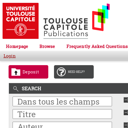
Homepage
Browse
Frequently Asked Questions
Login
Deposit
NEED HELP?
SEARCH