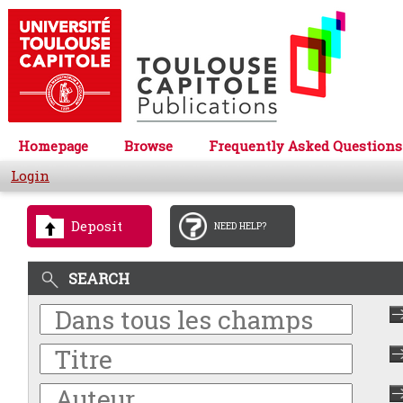
Homepage
Browse
Frequently Asked Questions
Login
Deposit
NEED HELP?
SEARCH