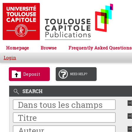
Homepage
Browse
Frequently Asked Questions
Login
Deposit
NEED HELP?
SEARCH