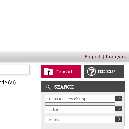
English
|
Français
Deposit
NEED HELP?
de (21).
SEARCH