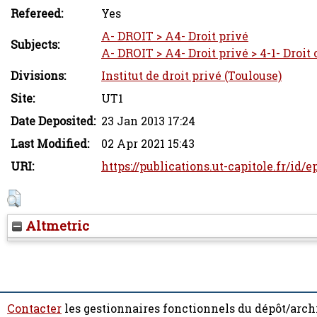
Refereed:
Yes
A- DROIT > A4- Droit privé
Subjects:
A- DROIT > A4- Droit privé > 4-1- Droit 
Divisions:
Institut de droit privé (Toulouse)
Site:
UT1
Date Deposited:
23 Jan 2013 17:24
Last Modified:
02 Apr 2021 15:43
URI:
https://publications.ut-capitole.fr/id/e
Altmetric
Contacter
les gestionnaires fonctionnels du dépôt/arch