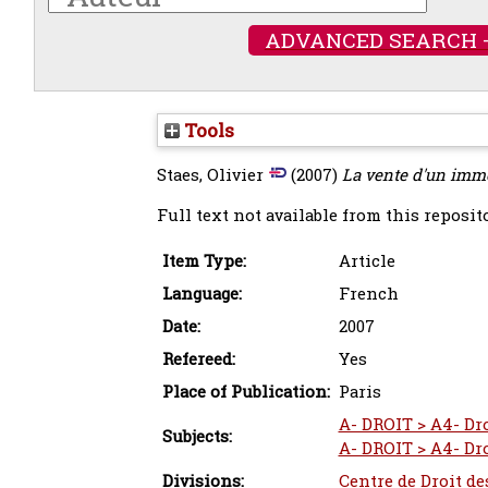
ADVANCED SEARCH 
Tools
Staes, Olivier
(2007)
La vente d'un imme
Full text not available from this reposito
Item Type:
Article
Language:
French
Date:
2007
Refereed:
Yes
Place of Publication:
Paris
A- DROIT > A4- Droi
Subjects:
A- DROIT > A4- Dro
Divisions:
Centre de Droit de