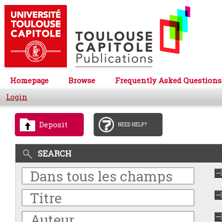
Homepage
Browse
Frequently Asked Questions
Login
Deposit
NEED HELP?
SEARCH