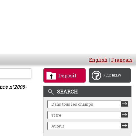
English
|
Français
Deposit
NEED HELP?
ance n°2008-
SEARCH