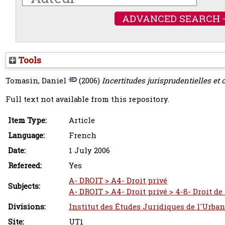
ADVANCED SEARCH 
Tools
Tomasin, Daniel
(2006)
Incertitudes jurisprudentielles et 
Full text not available from this repository.
Item Type:
Article
Language:
French
Date:
1 July 2006
Refereed:
Yes
A- DROIT > A4- Droit privé
Subjects:
A- DROIT > A4- Droit privé > 4-8- Droit de
Divisions:
Institut des Études Juridiques de l'Urba
Site:
UT1