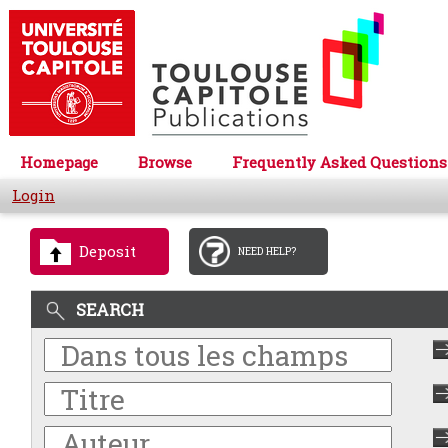
Homepage
Browse
Frequently Asked Questions
Login
Deposit
NEED HELP?
SEARCH