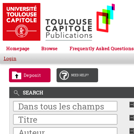
Homepage
Browse
Frequently Asked Questions
Login
Deposit
NEED HELP?
SEARCH