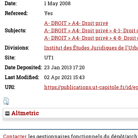
Date:
1 May 2008
Refereed:
Yes
A- DROIT > A4- Droit privé
Subjects:
A- DROIT > A4- Droit privé > 4-1- Droit 
A- DROIT > A4- Droit privé > 4-8- Droit
Divisions:
Institut des Études Juridiques de l'Ur
Site:
UT1
Date Deposited:
23 Jan 2013 17:20
Last Modified:
02 Apr 2021 15:43
URI:
https://publications.ut-capitole.fr/id/
Altmetric
Contacter
les gestionnaires fonctionnels du dépôt/arch