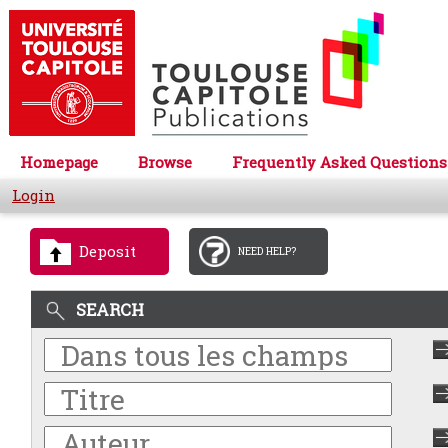
Homepage
Browse
Frequently Asked Questions
Login
Deposit
NEED HELP?
SEARCH