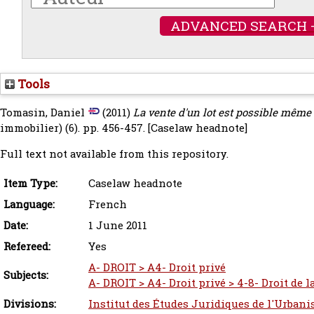
ADVANCED SEARCH 
Tools
Tomasin, Daniel
(2011)
La vente d'un lot est possible même
immobilier) (6). pp. 456-457.
[Caselaw headnote]
Full text not available from this repository.
Item Type:
Caselaw headnote
Language:
French
Date:
1 June 2011
Refereed:
Yes
A- DROIT > A4- Droit privé
Subjects:
A- DROIT > A4- Droit privé > 4-8- Droit de 
Divisions:
Institut des Études Juridiques de l'Urbani