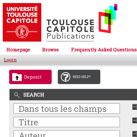
Homepage
Browse
Frequently Asked Questions
Login
Deposit
NEED HELP?
SEARCH