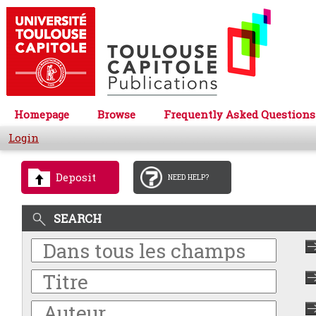
Homepage
Browse
Frequently Asked Questions
Login
Deposit
NEED HELP?
SEARCH