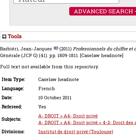
ADVANCED SEARCH 
Tools
Barbiéri, Jean-Jacques
(2011)
Professionnels du chiffre et d
Générale (JCP G) (41). pp. 1809-1811.
[Caselaw headnote]
Full text not available from this repository.
Item Type:
Caselaw headnote
Language:
French
Date:
10 October 2011
Refereed:
Yes
A- DROIT > A4- Droit privé
Subjects:
A- DROIT > A4- Droit privé > 4-2- Droit des
Divisions:
Institut de droit privé (Toulouse)