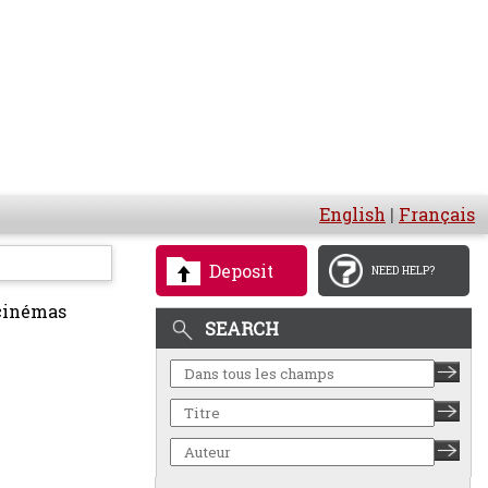
English
|
Français
Deposit
NEED HELP?
 cinémas
SEARCH