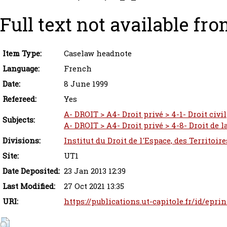
Full text not available fro
Item Type:
Caselaw headnote
Language:
French
Date:
8 June 1999
Refereed:
Yes
A- DROIT > A4- Droit privé > 4-1- Droit civil
Subjects:
A- DROIT > A4- Droit privé > 4-8- Droit de 
Divisions:
Institut du Droit de l'Espace, des Territoi
Site:
UT1
Date Deposited:
23 Jan 2013 12:39
Last Modified:
27 Oct 2021 13:35
URI:
https://publications.ut-capitole.fr/id/epri