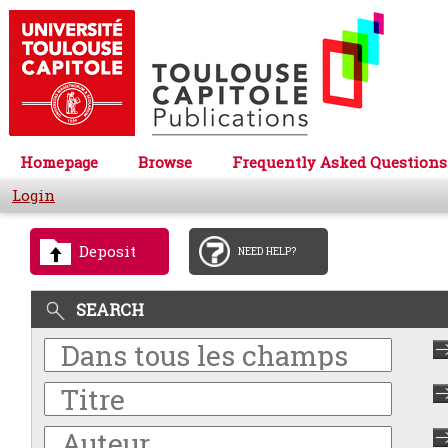
Homepage
Browse
Frequently Asked Questions
Login
Deposit
NEED HELP?
SEARCH