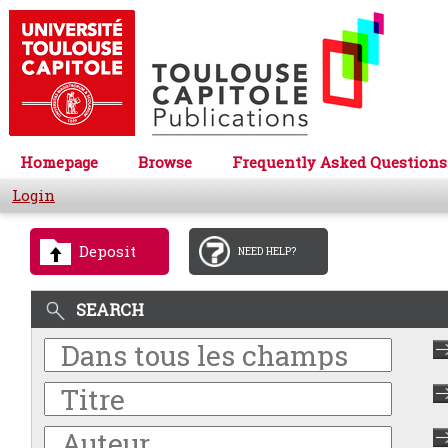
Homepage
Browse
Frequently Asked Questions
Login
Deposit
NEED HELP?
SEARCH