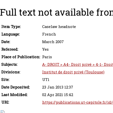
Full text not available fro
Item Type:
Caselaw headnote
Language:
French
Date:
March 2007
Refereed:
Yes
Place of Publication:
Paris
Subjects:
A- DROIT > A4- Droit privé > 4-1- Droit
Divisions:
Institut de droit privé (Toulouse)
Site:
UT1
Date Deposited:
23 Jan 2013 12:37
Last Modified:
02 Apr 2021 15:42
URI:
https://publications.ut-capitole.fr/id