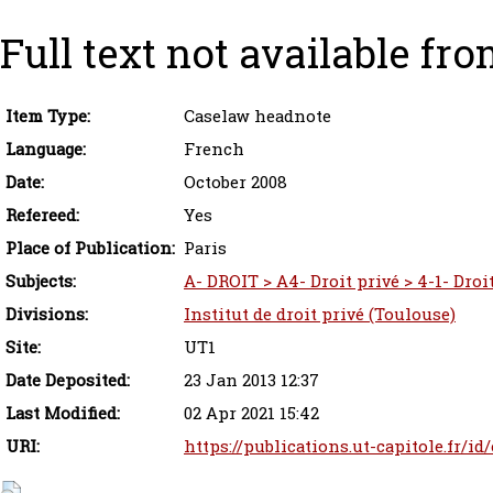
Full text not available fro
Item Type:
Caselaw headnote
Language:
French
Date:
October 2008
Refereed:
Yes
Place of Publication:
Paris
Subjects:
A- DROIT > A4- Droit privé > 4-1- Droit
Divisions:
Institut de droit privé (Toulouse)
Site:
UT1
Date Deposited:
23 Jan 2013 12:37
Last Modified:
02 Apr 2021 15:42
URI:
https://publications.ut-capitole.fr/id