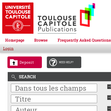
Homepage
Browse
Frequently Asked Questions
Login
Deposit
NEED HELP?
SEARCH